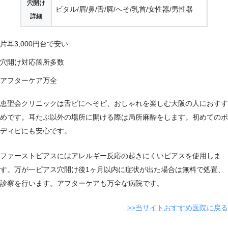
穴開け
ビタル/眉/鼻/舌/唇/へそ/乳首/女性器/男性器
詳細
片耳3,000円台で安い
穴開け対応箇所多数
アフターケア万全
恵聖会クリニックは舌ピにへそピ、おしゃれを楽しむ大阪の人におすす
めです。耳たぶ以外の場所に開ける際は局所麻酔をします。初めてのボ
ディピにも安心です。
ファーストピアスにはアレルギー反応の起きにくいピアスを使用しま
す。万が一ピアス穴開け後1ヶ月以内に症状が出た場合は無料で処置、
診察を行います。アフターケアも万全な病院です。
>>当サイトおすすめ医院に戻る