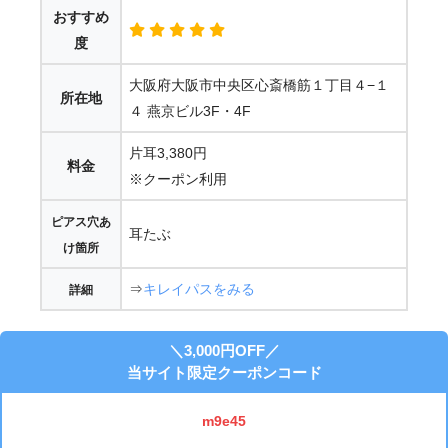
おすすめ
度
大阪府大阪市中央区心斎橋筋１丁目４−１
所在地
４ 燕京ビル3F・4F
片耳3,380円
料金
※クーポン利用
ピアス穴あ
耳たぶ
け箇所
⇒
キレイパスをみる
詳細
＼3,000円OFF／
当サイト限定クーポンコード
m9e45