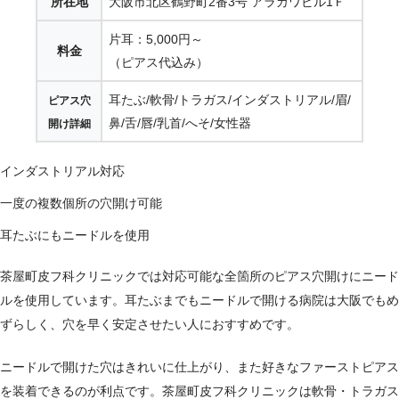
所在地
大阪市北区鶴野町2番3号 アラカワビル1Ｆ
片耳：5,000円～
料金
（ピアス代込み）
耳たぶ/軟骨/トラガス/インダストリアル/眉/
ピアス穴
鼻/舌/唇/乳首/へそ/女性器
開け詳細
インダストリアル対応
一度の複数個所の穴開け可能
耳たぶにもニードルを使用
茶屋町皮フ科クリニックでは対応可能な全箇所のピアス穴開けにニード
ルを使用しています。耳たぶまでもニードルで開ける病院は大阪でもめ
ずらしく、穴を早く安定させたい人におすすめです。
ニードルで開けた穴はきれいに仕上がり、また好きなファーストピアス
を装着できるのが利点です。茶屋町皮フ科クリニックは軟骨・トラガス