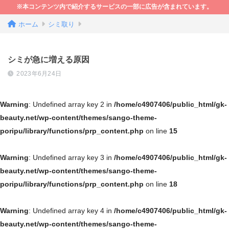
※本コンテンツ内で紹介するサービスの一部に広告が含まれています。
ホーム
シミ取り
シミが急に増える原因
2023年6月24日
Warning
: Undefined array key 2 in
/home/c4907406/public_html/gk-
beauty.net/wp-content/themes/sango-theme-
poripu/library/functions/prp_content.php
on line
15
Warning
: Undefined array key 3 in
/home/c4907406/public_html/gk-
beauty.net/wp-content/themes/sango-theme-
poripu/library/functions/prp_content.php
on line
18
Warning
: Undefined array key 4 in
/home/c4907406/public_html/gk-
beauty.net/wp-content/themes/sango-theme-