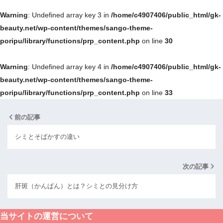
Warning
: Undefined array key 3 in
/home/c4907406/public_html/gk-
beauty.net/wp-content/themes/sango-theme-
poripu/library/functions/prp_content.php
on line
30
Warning
: Undefined array key 4 in
/home/c4907406/public_html/gk-
beauty.net/wp-content/themes/sango-theme-
poripu/library/functions/prp_content.php
on line
33
前の記事
シミとそばかすの違い
次の記事
肝斑（かんぱん）とは？シミとの見分け方
当サイトの運営について