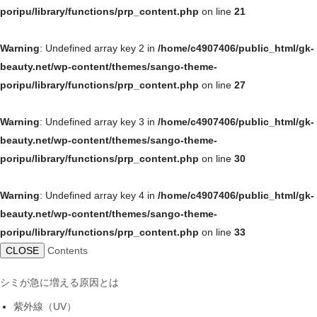
poripu/library/functions/prp_content.php
on line
21
Warning
: Undefined array key 2 in
/home/c4907406/public_html/gk-
beauty.net/wp-content/themes/sango-theme-
poripu/library/functions/prp_content.php
on line
27
Warning
: Undefined array key 3 in
/home/c4907406/public_html/gk-
beauty.net/wp-content/themes/sango-theme-
poripu/library/functions/prp_content.php
on line
30
Warning
: Undefined array key 4 in
/home/c4907406/public_html/gk-
beauty.net/wp-content/themes/sango-theme-
poripu/library/functions/prp_content.php
on line
33
CLOSE
Contents
シミが急に増える原因とは
紫外線（UV）