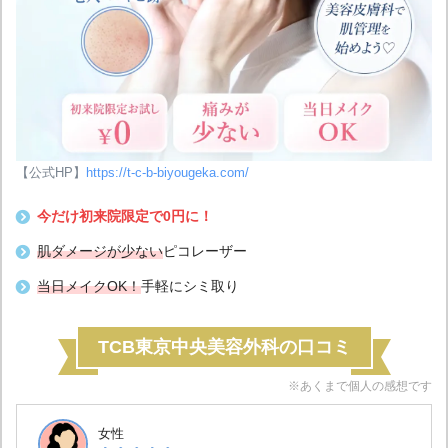
【公式HP】
https://t-c-b-biyougeka.com/
今だけ初来院限定で0円に！
肌ダメージが少ない
ピコレーザー
当日メイクOK！
手軽にシミ取り
TCB東京中央美容外科の口コミ
※あくまで個人の感想です
女性