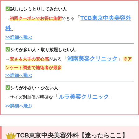
試しにシミとりしてみたい人
「
TCB東京中央美容外
→
初回クーポンでお得に施術
できる
科
」
>>詳細へ飛ぶ
シミが多い人・取り放題したい人
「
湘南美容クリニック
」
→
安さ＆大手の安心感
がある
※ア
ンケート調査で施術者が最多
>>詳細へ飛ぶ
シミが小さい・少ない人
「
ルラ美容クリニック
」
→サイズ別単価が明確な
>>詳細へ飛ぶ
TCB東京中央美容外科【迷ったらここ】