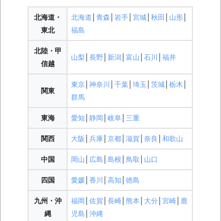
北海道・
北海道
│
青森
│
岩手
│
宮城
│
秋田
│
山形
│
東北
福島
北陸・甲
山梨
│
長野
│
新潟
│
富山
│
石川
│
福井
信越
東京
│
神奈川
│
千葉
│
埼玉
│
茨城
│
栃木
│
関東
群馬
東海
愛知
│
静岡
│
岐阜
│
三重
関西
大阪
│
兵庫
│
京都
│
滋賀
│
奈良
│
和歌山
中国
岡山
│
広島
│
島根
│
鳥取
│
山口
四国
愛媛
│
香川
│
高知
│
徳島
九州・沖
福岡
│
佐賀
│
長崎
│
熊本
│
大分
│
宮崎
│
鹿
縄
児島
│
沖縄