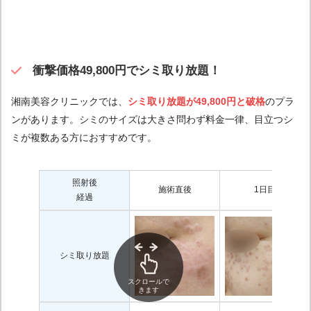
衝撃価格49,800円でシミ取り放題！
湘南美容クリニックでは、
シミ取り放題が49,800円
と破格
のプラ
※引用元：
Googleマップ口コミ
ンがあります。シミのサイズは大きさ問わず料金一律、目立つシ
ミが複数ある方におすすめです。
女性
照射後
施術直後
1日目
経過
シミ取り放題
※引用元：
Googleマップ口コミ
スクロールで
きます