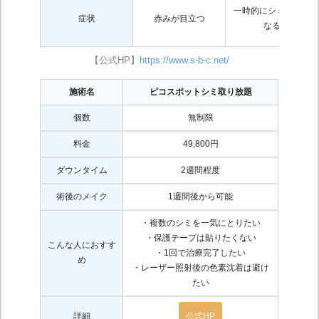
一時的にシミが濃く
症状
赤みが目立つ
なる
【公式HP】
https://www.s-b-c.net/
施術名
ピコスポットシミ取り放題
個数
無制限
料金
49,800円
ダウンタイム
2週間程度
術後のメイク
1週間後から可能
・複数のシミを一気にとりたい
・保護テープは貼りたくない
こんな人におすす
・1回で治療完了したい
め
・レーザー照射後の色素沈着は避け
たい
詳細
公式HP