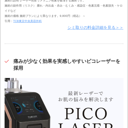
施術の説明 レーザー照射でメラニン色素を破壊する施術です。
施術の副作用（リスク） 腫れ・内出血・赤み・むくみ・感染症・色素沈着・色素脱失・ケロ
イドなど
施術の価格 施術プランにより異なります。9,800円（税込） ～
引用：
TCB東京中央美容外科
シミ取りの料金詳細を見る＞＞
痛みが少なく効果を実感しやすいピコレーザーを
採用