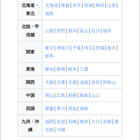
北海道・
北海道
│
青森
│
岩手
│
宮城
│
秋田
│
山形
│
東北
福島
北陸・甲
山梨
│
長野
│
新潟
│
富山
│
石川
│
福井
信越
東京
│
神奈川
│
千葉
│
埼玉
│
茨城
│
栃木
│
関東
群馬
東海
愛知
│
静岡
│
岐阜
│
三重
関西
大阪
│
兵庫
│
京都
│
滋賀
│
奈良
│
和歌山
中国
岡山
│
広島
│
島根
│
鳥取
│
山口
四国
愛媛
│
香川
│
高知
│
徳島
九州・沖
福岡
│
佐賀
│
長崎
│
熊本
│
大分
│
宮崎
│
鹿
縄
児島
│
沖縄