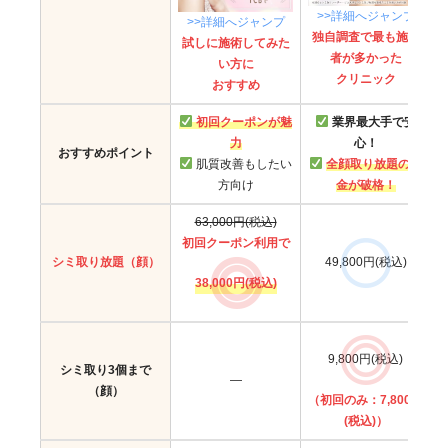
>>詳細へジャンプ
>>詳細へジャンプ
独自調査で最も施術
試しに施術してみた
者が多かった
い方に
クリニック
おすすめ
初回クーポンが魅
業界最大手で安
力
心！
おすすめポイント
肌質改善もしたい
全顔取り放題の料
方向け
金が破格！
63,000円(税込)
初回クーポン利用で
シミ取り放題（顔）
49,800円(税込)
38,000円
(税込)
9,800円(税込)
シミ取り3個まで
—
（顔）
（初回のみ：7,800円
(税込)）