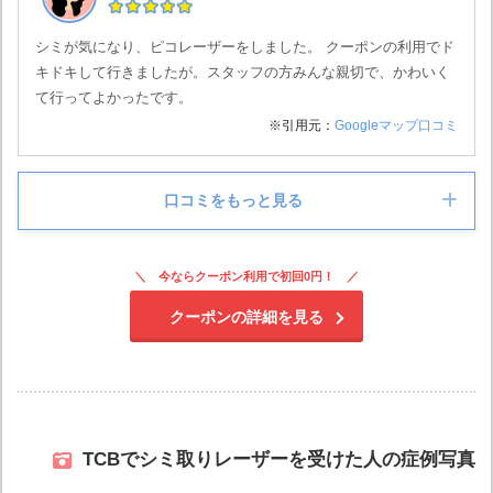
シミが気になり、ピコレーザーをしました。 クーポンの利用でド
キドキして行きましたが。スタッフの方みんな親切で、かわいく
て行ってよかったです。
※引用元：
Googleマップ口コミ
口コミをもっと見る
女性
今ならクーポン利用で初回0円！
クーポンの詳細を見る
希望など丁寧に聞いてくれて施術中も掛け声などかけてくれて凄
く良かった
google.com
TCBでシミ取りレーザーを受けた人の症例写真
女性