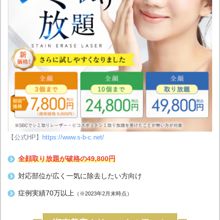
【公式HP】
https://www.s-b-c.net/
全顔取り放題
が
破格
の
49,800円
対応部位が広く一気に除去したい方向け
症例実績70万以上
（※2023年2月末時点）