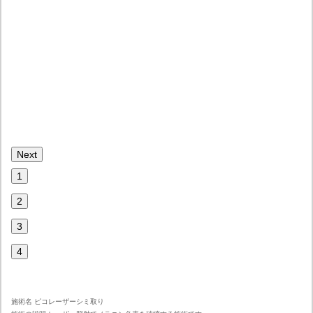
Next
1
2
3
4
施術名 ピコレーザーシミ取り