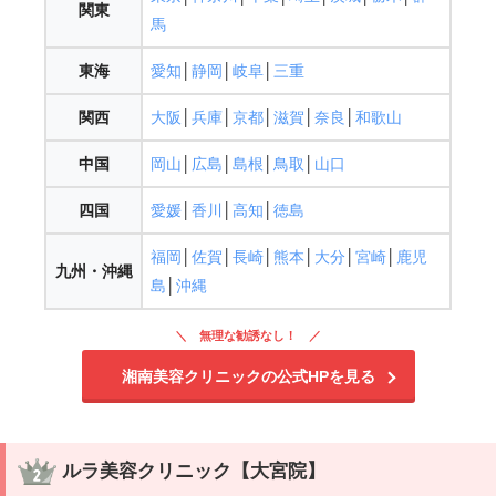
関東
馬
東海
愛知
│
静岡
│
岐阜
│
三重
関西
大阪
│
兵庫
│
京都
│
滋賀
│
奈良
│
和歌山
中国
岡山
│
広島
│
島根
│
鳥取
│
山口
四国
愛媛
│
香川
│
高知
│
徳島
福岡
│
佐賀
│
長崎
│
熊本
│
大分
│
宮崎
│
鹿児
九州・沖縄
島
│
沖縄
無理な勧誘なし！
湘南美容クリニックの公式HPを見る
ルラ美容クリニック【
大宮
院】