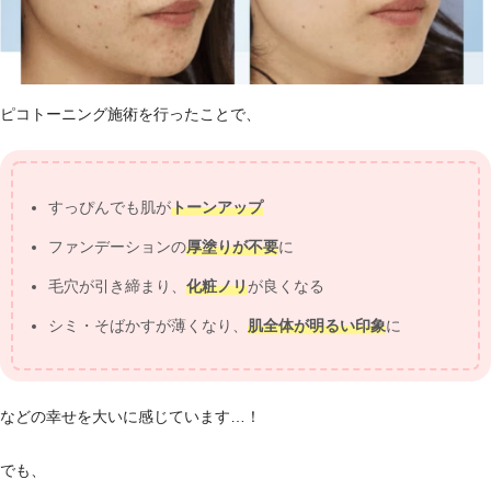
ピコトーニング施術を行ったことで、
すっぴんでも肌が
トーンアップ
ファンデーションの
厚塗りが不要
に
毛穴が引き締まり、
化粧ノリ
が良くなる
シミ・そばかすが薄くなり、
肌全体が明るい印象
に
などの幸せを大いに感じています…！
でも、