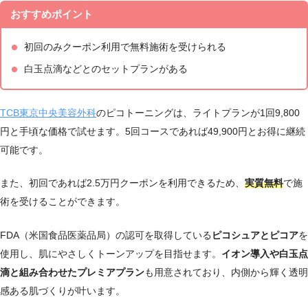
大宮西
9：00～1
おすすめポイント
JR大宮駅西口より徒歩3分
口院
9：00
初回のみクーポン利用で無料施術を受けられる
大宮東
9：00～1
JR大宮駅東口より徒歩2分
口院
9：00
白玉点滴などとのセットプランがある
Googleマップ口コミ
9：00～1
川口院
川口駅東口から徒歩2分
9：00
TCB東京中央美容外科
のピコトーニングは、ライトプランが1回9,800
JR川越駅から徒歩2分
9：00～1
円と手頃な価格で試せます。5回コースであれば49,900円とお得に継続
女性
川越院
東武東上線 川越駅から徒歩2分
9：00
可能です。
JR南越谷駅から徒歩3分
9：00～1
また、初回であれば2.5万円クーポンを利用できるため、
実質無料
で施
越谷院
東武スカイツリーライン 新越谷駅か
9：00
ら徒歩3分
術を受けることができます。
FDA（米国食品医薬品局）の認可を取得している
ピコシュアとピコア
を
Googleマップ口コミ
使用し、肌にやさしくトーンアップを目指せます。
イオン導入や白玉点
滴と組み合わせたプレミアプラン
も用意されており、内側から輝く透明
感ある肌づくりが叶います。