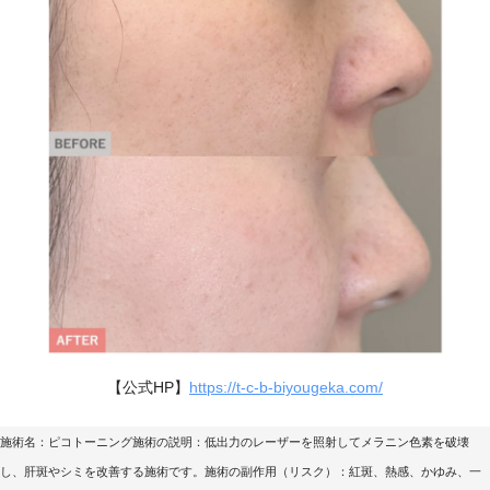
【公式HP】
https://t-c-b-biyougeka.com/
施術名：ピコトーニング施術の説明：低出力のレーザーを照射してメラニン色素を破壊
し、肝斑やシミを改善する施術です。施術の副作用（リスク）：紅斑、熱感、かゆみ、一