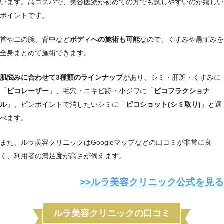
います。高コスパで、美容医療が初めての方でも試しやすいのが嬉しい
ポイントです。
首や二の腕、背中など
ボディへの施術も可能
なので、くすみや黒ずみを
全身まとめて施術できます。
肌悩みに合わせて3種類のラインナップ
があり、シミ・肝斑・くすみに
「
ピコレーザー
」、毛穴・ニキビ跡・小ジワに「
ピコフラクショナ
ル
」、ピンポイントで消したいシミに「
ピコショット(シミ取り)
」と選
べます。
また、ルラ美容クリニックはGoogleマップなどの口コミが非常に良
く、利用者の満足度が高さが伺えます。
>>ルラ美容クリニック公式を見る
ルラ美容クリニックの口コミ