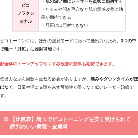
・
肌の深い層にレーザーを点状に照射
する
ピコ
・たるみや開き毛穴など肌の質感改善に効
フラクシ
果が期待できる
ョナル
・肝斑には照射できない
ピコトーニングは、ほかの照射モードに比べて低出力なため、
3つの中
で唯一「肝斑」に照射可能
です。
顔全体のトーンアップやくすみ改善の効果も期待できます。
低出力なぶん回数を重ねる必要がありますが、
痛みやダウンタイムがほ
ぼなく
、日常生活に支障を来す可能性が限りなく低いレーザー治療で
す。
【比較表】埼玉でピコトーニングを安く受けられて
評判のいい病院・皮膚科