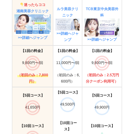
迷ったらココ
ルラ美容クリ
TCB東京中央美容外
湘南美容クリニック
ニック
科
>>詳細へジャ
>>詳細へジャンプ
>>詳細へジャンプ
ンプ
【1回の料金】
【1回の料金】
【1回の料金】
9,800円〜/回
11,000円〜/回
9,800円〜/回
（初回のみ：7,800
（初回のみ：6,
（初回のみ：2.5万円
円）
600円）
分クーボン利用可）
【5回コース】
【5回コース】
【5回コース】
49,500円
41,650円
49,900円
【10回コー
【10回コース】
【10回コース】
ス】