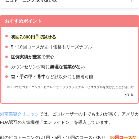
ピコトーニング取り扱い院
10：00
おすすめポイント
大宮東口
JR大宮駅東口より徒歩3分
～19：
院
00
※
初回7,800円
で試せる
9：00
大宮西口
5・10回コースがあり価格もリーズナブル
JR大宮駅西口より徒歩3分
～18：
院
00
症例実績が豊富
で安心
カウンセリング時に
無理な営業がない
10:00
浦和院
JR浦和駅アトレ北口改札より徒歩1分
～19:00
首・手の甲・背中
など顔以外にも照射可能
東武スカイツリーライン 新越谷駅西口より
※SBCでピコトーニング・ピコレーザーフラクショナル・ピコダブルを受けたことが無い方
10:00
南越谷院
徒歩2分
が対象
～19:00
JR武蔵野線 南越谷駅南口より徒歩1分
10:00
熊谷院
JR熊谷駅東口より徒歩2分
湘南美容クリニック
では、ピコレーザーの中でも出力が高く、アメリカ
～19:00
FDA認可の人気機種「エンライトン」を導入しています。
顔のピコトーニングは1回・5回・10回のコースがあり、
10回コースな