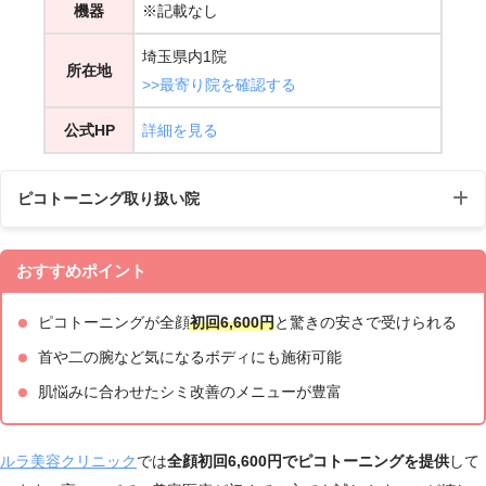
機器
※記載なし
埼玉県内1院
所在地
>>最寄り院を確認する
公式HP
詳細を見る
ピコトーニング取り扱い院
10：00
おすすめポイント
大宮
埼玉県さいたま市大宮区桜木町1丁目1−17 トリ
～19：
院
ムビル7階
00
ピコトーニングが全顔
初回6,600円
と驚きの安さで受けられる
首や二の腕など気になるボディにも施術可能
肌悩みに合わせたシミ改善のメニューが豊富
ルラ美容クリニック
では
全顔初回6,600円
でピコトーニングを提供
して