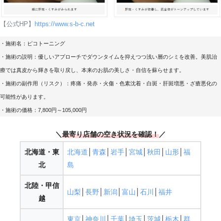
【公式HP】
https://www.s-b-c.net
・施術名：ピコトーニング
・施術の説明：優しいアプローチでダウンタイムを抑えつつ浅い層のシミを改善。美肌治
療では真皮から輝きを取り戻し、本来のお肌の美しさ・自信を蘇らせます。
・施術の副作用（リスク）：疼痛・発赤・火傷・色素沈着・白斑・肝斑増悪・ざ瘡悪化の
可能性があります。
・施術の価格：7,800円～105,000円
＼
最寄り店舗の空き状況を確認
！
／
北海道・東
北海道
│
青森
│
岩手
│
宮城
│
秋田
│
山形
│
福
北
島
北陸・甲信
山梨
│
長野
│
新潟
│
富山
│
石川
│
福井
越
東京
│
神奈川
│
千葉
│
埼玉
│
茨城
│
栃木
│
群