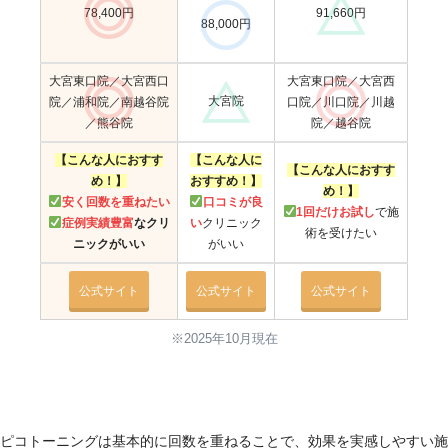
78,400円
91,660円
88,000円
大宮東口院／大宮西口
大宮東口院／大宮西
大宮院
院／浦和院／南越谷院
口院／川口院／川越
／熊谷院
院／越谷院
【こんな人におすす
【こんな人に
【こんな人におすす
め！】
おすすめ！】
め！】
安く回数を重ねたい
口コミが良
1回だけお試し
で施
症例実績豊富
なクリ
い
クリニック
術を受けたい
ニックがいい
がいい
公式サイト
公式サイト
公式サイト
※2025年10月現在
ピコトーニングは基本的に回数を重ねることで、効果を実感しやすい施