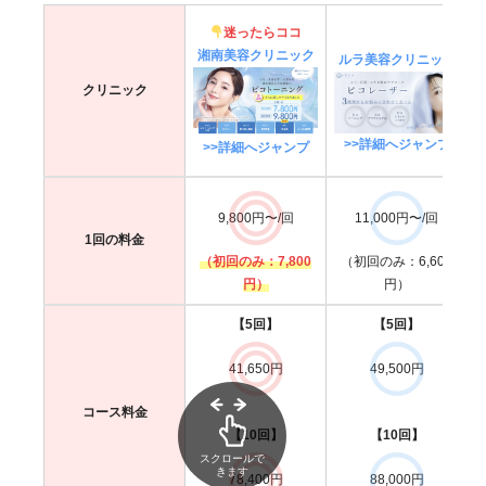
迷ったらココ
湘南美容クリニック
ルラ美容クリニック
クリニック
>>詳細へジャンプ
>>詳細へジャンプ
9,800円〜/回
11,000円〜/回
1回の料金
（初回のみ：7,800
（初回のみ：6,600
円）
円）
【5回】
【5回】
41,650円
49,500円
コース料金
【10回】
【10回】
スクロールで
きます
78,400円
88,000円