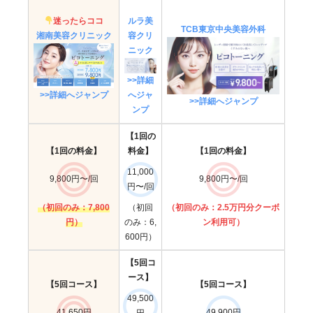
迷ったらココ
ルラ美
TCB東京中央美容外科
湘南美容クリニック
容クリ
ニック
>>詳細
>>詳細へジャンプ
へジャ
>>詳細へジャンプ
ンプ
【1回の
【1回の料金】
料金】
【1回の料金】
11,000
9,800円〜/回
9,800円〜/回
円〜/回
（初回のみ：7,800
（初回
（初回のみ：2.5万円分クーボ
円）
のみ：6,
ン利用可）
600円）
【5回コ
ース】
【5回コース】
【5回コース】
49,500
41,650円
49,900円
円