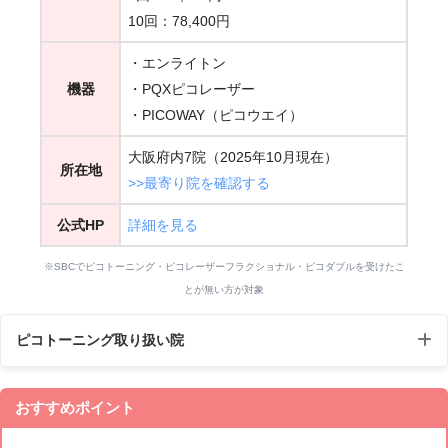
10回：78,400円
・エンライトン
機器
・PQXピコレーザー
・PICOWAY（ピコウエイ）
大阪府内7院（2025年10月現在）
所在地
>>最寄り院を確認する
公式HP
詳細を見る
※SBCでピコトーニング・ピコレーザーフラクショナル・ピコダブルを受けたこ
とが無い方が対象
ピコトーニング取り扱い院
JR大阪駅より徒歩3分
10：00
おすすめポイント
大阪梅田
阪急梅田駅より徒歩1分
～19：
本院
地下鉄御堂筋線梅田駅より徒歩1分
00