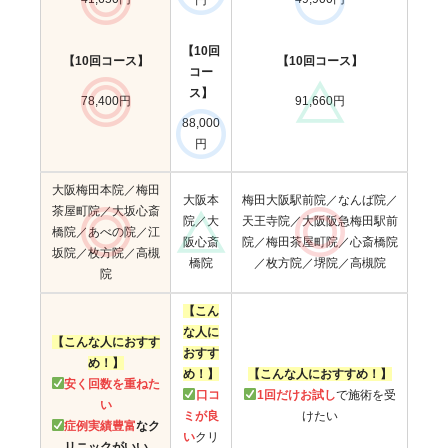
【10回
【10回コース】
【10回コース】
コー
ス】
78,400円
91,660円
88,000
円
大阪梅田本院／梅田
大阪本
梅田大阪駅前院／なんば院／
茶屋町院／大坂心斎
院／大
天王寺院／大阪阪急梅田駅前
橋院／あべの院／江
阪心斎
院／梅田茶屋町院／心斎橋院
坂院／枚方院／高槻
橋院
／枚方院／堺院／高槻院
院
【こん
な人に
【こんな人におすす
おすす
め！】
め！】
【こんな人におすすめ！】
安く回数を重ねた
口コ
1回だけお試し
で施術を受
い
ミが良
けたい
症例実績豊富
なク
い
クリ
リニックがいい