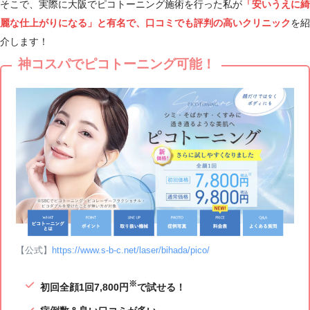
そこで、実際に大阪でピコトーニング施術を行った私が
「安いうえに綺
麗な仕上がりになる」と有名で、口コミでも評判の高いクリニック
を紹
介します！
神コスパでピコトーニング可能！
【公式】
https://www.s-b-c.net/laser/bihada/pico/
※
初回全顔1回7,800円
で試せる！