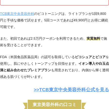
大阪メトロ四ツ橋線 四ツ橋駅から徒
9：00
歩6分
TCB東京中央美容外科
のピコトーニングは、ライトプランが1回9,800
南海なんば駅より徒歩3分
円と手頃な価格で試せます。5回コースであれば49,900円とお得に継続
大阪メトロ御堂筋線 なんば駅より徒
9：00～1
女性
なんば院
歩5分
9：00
可能です。
近鉄大阪難波駅より徒歩5分
また、初回であれば2.5万円クーポンを利用できるため、
実質無料
で施
JR天王寺駅中央改札より徒歩2分
大阪メトロ御堂筋線 天王寺駅より徒
9：00～1
術を受けることができます。
天王寺院
歩2分
9：00
近鉄大阪阿部野橋駅より徒歩3分
FDA（米国食品医薬品局）の認可を取得している
ピコシュアとピコア
を
Googleマップ口コミ
使用し、肌にやさしくトーンアップを目指せます。
イオン導入や白玉点
OsakaMetro（大阪メトロ）御堂筋線
大阪阪急梅
9：00～1
梅田駅から徒歩3分
滴と組み合わせたプレミアプラン
も用意されており、内側から輝く透明
田駅前院
9：00
阪急電鉄 大阪梅田駅から徒歩4分
感ある肌づくりが叶います。
梅田茶屋町
阪急 大阪梅田駅から徒歩3分
9：00～1
院
地下鉄御堂筋線 梅田駅から徒歩5分
9：00
>>
TCB東京中央美容外科公式を見る
9：00～1
枚方院
京阪本線 枚方市駅から徒歩2分
9：00
東京美容外科の口コミ