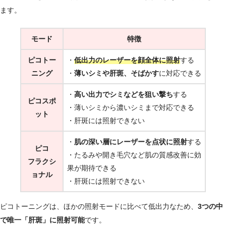
ます。
モード
特徴
ピコトー
・
低出力のレーザーを顔全体に照射
する
ニング
・
薄いシミや肝斑、そばかす
に対応できる
・
高い出力でシミなどを狙い撃ち
する
ピコスポ
・薄いシミから濃いシミまで対応できる
ット
・肝斑には照射できない
・
肌の深い層にレーザーを点状に照射
する
ピコ
・たるみや開き毛穴など肌の質感改善に効
フラクシ
果が期待できる
ョナル
・肝斑には照射できない
ピコトーニングは、ほかの照射モードに比べて低出力なため、
3つの中
で唯一「肝斑」に照射可能
です。