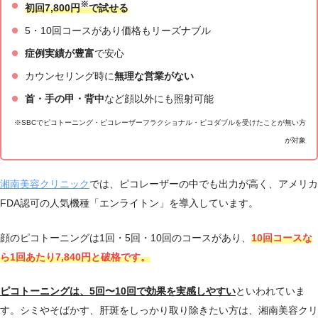
※
初回7,800円
で試せる
JR大阪駅「御堂筋北口」より徒歩約6分
9：00
梅田茶屋
5・10回コースがあり価格もリーズナブル
梅田(地下鉄)駅5(御堂筋線梅田駅)出口より
～18：
町院
徒歩約4分
00
症例実績が豊富
で安心
カウンセリング時に
無理な営業がない
10：00
大阪心斎
地下鉄御堂筋線心斎橋駅より徒歩4分
～19：
首・手の甲・背中
など顔以外にも照射可能
橋院
地下鉄御堂筋線なんば駅より徒歩6分
00
※SBCでピコトーニング・ピコレーザーフラクショナル・ピコダブルを受けたことが無い方
10：00
が対象
大阪あべ
JR天王寺駅東口より徒歩2分
～19：
の院
地下鉄御堂筋線天王寺駅より徒歩2分
00
湘南美容クリニック
では、ピコレーザーの中でも出力が高く、アメリカ
10：00
大阪メトロ御堂筋線江坂駅南口より徒歩1
FDA認可の人気機種「エンライトン」を導入しています。
江坂院
～19：
分
00
顔のピコトーニングは1回・5回・10回のコースがあり、
10回コースな
10：00
ら1回あたり7,840円と破格です。
枚方院
京阪「枚方市駅」東出口5番より徒歩30秒
～19：
00
ピコトーニングは、5回〜10回で効果を実感しやすい
といわれていま
9：00
す。
シミやそばかす、肝斑をしっかり取り除きたい方は、湘南美容クリ
高槻院
JR高槻駅 徒歩1分
～18：