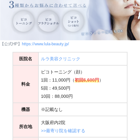
【公式HP】
https://www.lula-beauty.jp/
医院名
ルラ美容クリニック
ピコトーニング（顔）
1回：11,000円（
初回6,600円
）
料金
5回：49,500円
10回：88,000円
機器
※記載なし
大阪府内2院
所在地
>>最寄り院を確認する