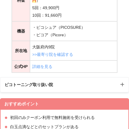
料金
円
）
5回：49,900円
10回：91,660円
Googleマップ口コミ
・ピコシュア（PICOSURE）
機器
・ピコア（Picore）
女性
大阪府内9院
所在地
>>最寄り院を確認する
公式HP
詳細を見る
ピコトーニング取り扱い院
梅田大阪駅
谷町線 東梅田駅 徒歩4分
9：00～1
おすすめポイント
前院
阪急 大阪梅田駅 徒歩7分
9：00
初回のみクーポン利用で無料施術を受けられる
JR大阪メトロ御堂筋線 心斎橋駅から
徒歩1分
9：00～1
白玉点滴などとのセットプランがある
心斎橋院
Googleマップ口コミ