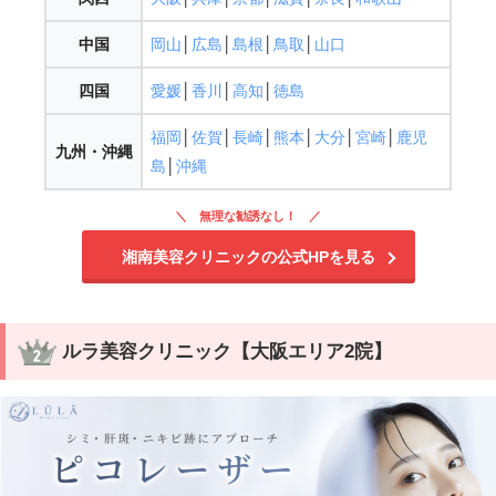
中国
岡山
│
広島
│
島根
│
鳥取
│
山口
四国
愛媛
│
香川
│
高知
│
徳島
福岡
│
佐賀
│
長崎
│
熊本
│
大分
│
宮崎
│
鹿児
九州・沖縄
島
│
沖縄
無理な勧誘なし！
湘南美容クリニックの公式HPを見る
ルラ美容クリニック【大阪エリア2院】