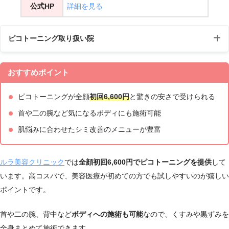
公式HP
詳細を見る
ピコトーニング取り扱い院
10：0
おすすめポイント
大阪本
大阪府大阪市北区大深町2-2 PRIME GATE U
0
院
MEDA5階
～1
ピコトーニングが全顔
初回6,600円
と驚きの安さで受けられる
9：00
首や二の腕など気になるボディにも施術可能
10：0
肌悩みに合わせたシミ改善のメニューが豊富
大阪心
大阪府大阪市中央区博労町3丁目4-15ACN心
0
斎橋院
斎橋博労町ビル2階
～1
9：00
ルラ美容クリニック
では
全顔初回6,600円
でピコトーニングを提供
して
います。高コスパで、美容医療が初めての方でも試しやすいのが嬉しい
ポイントです。
首や二の腕、背中など
ボディへの施術も可能
なので、くすみや黒ずみを
全身まとめて施術できます。