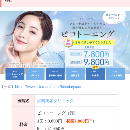
【公式】
https://www.s-b-c.net/laser/bihada/pico/
医院名
湘南美容クリニック
ピコトーニング（顔）
※
1回：9,800円（
初回7,800円
）
料金
5回：41,650円