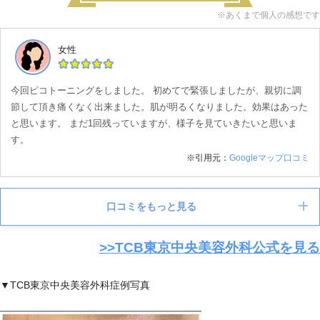
9：00～1
堺院
南海電鉄 堺東駅北西口から徒歩1分
※あくまで個人の感想です
9：00
9：00～1
女性
高槻院
阪急高槻市駅から徒歩2分
9：00
今回ピコトーニングをしました。 初めてで緊張しましたが、親切に調
節して頂き痛くなく出来ました。肌が明るくなりました。効果はあった
と思います。 まだ1回残っていますが、様子を見ていきたいと思いま
す。
※引用元：
Googleマップ口コミ
口コミをもっと見る
>>
TCB東京中央美容外科公式を見る
女性
▼TCB東京中央美容外科症例写真