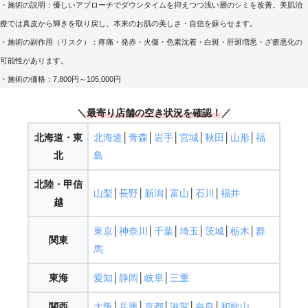
・施術の説明：優しいアプローチでダウンタイムを抑えつつ浅い層のシミを改善。美肌治
療では真皮から輝きを取り戻し、本来のお肌の美しさ・自信を蘇らせます。
・施術の副作用（リスク）：疼痛・発赤・火傷・色素沈着・白斑・肝斑増悪・ざ瘡悪化の
可能性があります。
・施術の価格：7,800円～105,000円
＼
最寄り店舗の空き状況を確認
！
／
北海道・東
北海道
│
青森
│
岩手
│
宮城
│
秋田
│
山形
│
福
北
島
北陸・甲信
山梨
│
長野
│
新潟
│
富山
│
石川
│
福井
越
東京
│
神奈川
│
千葉
│
埼玉
│
茨城
│
栃木
│
群
関東
馬
東海
愛知
│
静岡
│
岐阜
│
三重
関西
大阪
│
兵庫
│
京都
│
滋賀
│
奈良
│
和歌山