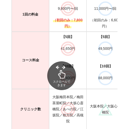
9,800円〜/回
11,000円〜/回
1回の料金
（初回のみ：7,800
（初回のみ：6,600
円）
円）
【5回】
【5回】
41,650円
49,500円
コース料金
【10回】
【10回】
78,400円
88,000円
スクロールで
きます
大阪梅田本院／梅田
茶屋町院／大坂心斎
大阪本院／大阪心斎
クリニック数
橋院／あべの院／江
橋院
坂院／枚方院／高槻
院