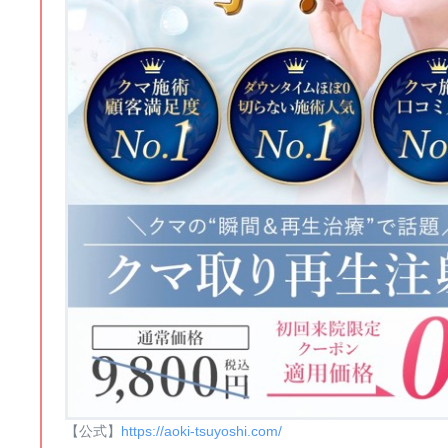
【公式】
https://aoki-tsuyoshi.com/