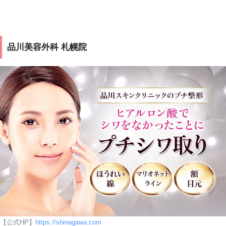
北海道札幌市中央
札幌
10:00
区
東豊線さっぽろ
駅前
～19:0
北4条西2-1-2
駅 徒歩1分
院
0
品川美容外科 札幌院
キタコートレード
ビル 6F
〒060-0061
札幌
北海道札幌市中央
10:00
札幌市営地下鉄
大通
区
～19:0
大通駅徒歩1分
院
南1条西2-18 IKE
0
UCHI GATE 5F
【公式HP】
https://shinagawa.com