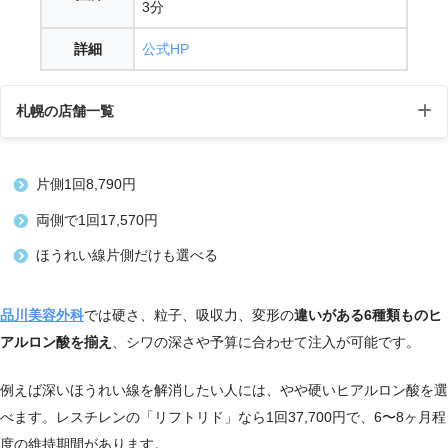
3分
詳細
公式HP
札幌の店舗一覧
店
受付
片側1回8,790円
住所
アクセス
舗
時間
両側で1回17,570円
〒060-0004北海道札
ほうれい線片側だけも選べる
札
地下鉄南北線さ
10:00
幌市中央区北4条西5-
幌
っぽろ駅徒歩3
～19:
1
院
分
00
品川美容外科
では硬さ、粒子、吸収力、変形の
違いがある6種類ものヒ
アスティ45ビル2F
アルロン酸を揃え
、シワの深さや予算に合わせて注入が可能です。
例えば深いほうれい線を解消したい人には、やや硬いヒアルロン酸を選
べます。レスチレンの「リフトリド」なら1回37,700円で、6〜8ヶ月程
度の維持期間があります。