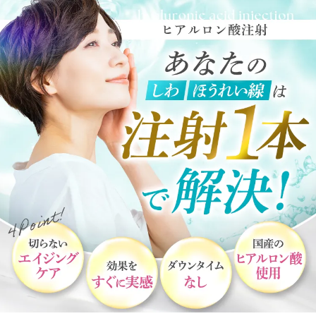
※引用元：
beauty.hotpepper.jp
女性
※引用元：
clinic.beauty.hotpepper.jp