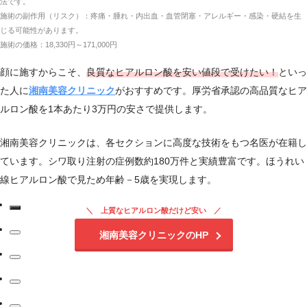
法です。
施術の副作用（リスク）：疼痛・腫れ・内出血・血管閉塞・アレルギー・感染・硬結を生
じる可能性があります。
施術の価格：18,330円～171,000円
顔に施すからこそ、
良質なヒアルロン酸を安い値段で受けたい！
といっ
た人に
湘南美容クリニック
がおすすめです。厚労省承認の高品質なヒア
ルロン酸を1本あたり3万円の安さで提供します。
湘南美容クリニックは、各セクションに高度な技術をもつ名医が在籍し
ています。シワ取り注射の症例数約180万件と実績豊富です。ほうれい
線ヒアルロン酸で見ため年齢－5歳を実現します。
上質なヒアルロン酸だけど安い
湘南美容クリニックのHP