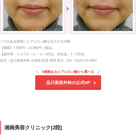
シワのある箇所にヒアルロン酸を注入する治療。
【価格】7,040円～21,990円（税込）
【副作用・リスク】ハレ：2～3日位。内出血：1～2日位。
担当：品川美容外科 渋谷院 院長 和田 哲行（Tel：0120-175-600）
6種類あるヒアルロン酸から選べる
品川美容外科の公式HP
湘南美容クリニック(2院)