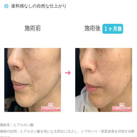
〒060-0005北海道札幌市
違和感なしの自然な仕上がり
10:00
札幌
中央区北5条西2-5
JR札幌駅
～19:0
院
JRタワーオフィスプラザ
直結
0
さっぽろ13F
札幌市営
〒060-0005北海道札幌市
札幌
地下鉄
中央区北一条西3-3-10
9:00～
大通
「大通」
KOKOHOTEL札幌駅前 3
18:00
院
駅徒歩2
階
分
施術名：ヒアルロン酸
施術の説明：ヒアルロン酸を気になる部位に注入し、シワやハリ・肌質改善を目指す治療