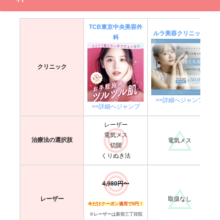
5㎜以下の盛り上
深い
ろタ
平らなほくろ
がったほくろ
盛り上がったほく
イプ
ろ
TCB東京中央美容外
ルラ美容クリニック
科
・1～2回でほ
・1回でほくろ除
くろ除去完了
去完了
・跡が残らな
・取り残しがなく
・値段が安い
クリニック
特徴
い
再発の心配がない
・テープの上か
・ダウンタイ
・保険適用できる
らメイクで隠せ
ムが短い
る
>>詳細へジャンプ
・値段が安い
>>詳細へジャンプ
レーザー
電気メス
ほ
治療法の選択肢
電気メス
切開
くろ除去は、基本的に保険適用外となります
くりぬき法
4,980円〜
取扱なし
レーザー
今だけクーポン適用で0円！
※レーザーは新宿三丁目院