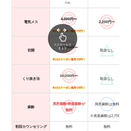
のみ。
4,980円〜
2,200円〜
電気メス
今だけクーポン適用で0円！
スクロールで
19,800円〜
きます
取扱なし
切開
今だけクーポン適用で0円！
10,200円〜
取扱なし
くり抜き法
今だけクーポン適用で0円！
局所麻酔/表面麻酔が
局所麻酔は無料
麻酔
無料
※表面麻酔は2,750円
初回カウンセリング
無料
無料