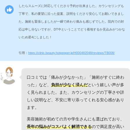
したらスムーズに対応してくださり予約が出来ました。カウンセリングも
丁寧で、私の要望に沿った提案、説明をくださり安心してお願いできまし
た。施術も緊張しましたが一瞬で終わり痛みも感じずでした。院内での対
応は申し分ないですが、DT中ということでどう着地するか見込みがつかな
いため星4にしました！
引用：
https://clinic.beauty.hotpepper.jp/H000482048/reviews/TB008/
口コミでは「痛みが少なかった」「施術がすぐに終わ
った」など、
負担が少なく済んだ
という嬉しい声が多
く見られました。また、カウンセリングの丁寧さや詳
しい説明など、不安に寄り添ってくれる安心感があり
ます。
美容施術が初めての方や学生さんにも選ばれており、
長年の悩みがコスパよく解消できる
ので満足度が高い