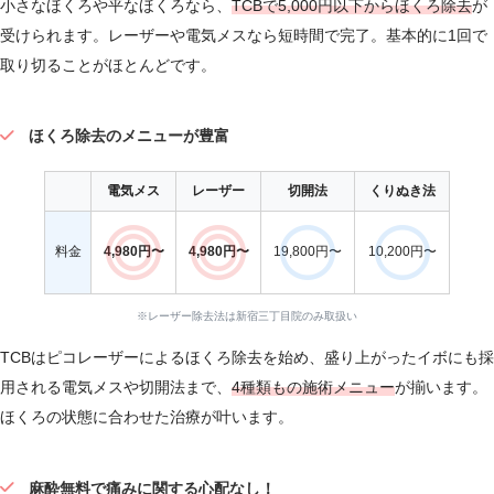
小さなほくろや平なほくろなら、
TCBで5,000円以下からほくろ除去
が
受けられます。レーザーや電気メスなら短時間で完了。基本的に1回で
取り切ることがほとんどです。
ほくろ除去のメニューが豊富
電気メス
レーザー
切開法
くりぬき法
料金
4,980円〜
4,980円〜
19,800円〜
10,200円〜
※レーザー除去法は新宿三丁目院のみ取扱い
TCBはピコレーザーによるほくろ除去を始め、盛り上がったイボにも採
用される電気メスや切開法まで、
4種類もの施術メニュー
が揃います。
ほくろの状態に合わせた治療が叶います。
麻酔無料で痛みに関する心配なし！