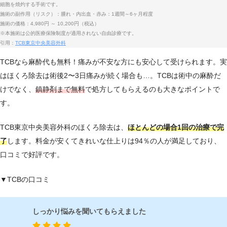
細胞を焼灼する手術です。
施術の副作用（リスク）：腫れ・内出血・赤み：1週間～6ヶ月程度
施術の価格：4,980円 ～ 10,200円（税込）
※本施術は公的医療保険制度が適用されない自由診療です。
引用：
TCB東京中央美容外科
TCBなら麻酔代も無料！痛みが不安な方にも安心して受けられます。実
はほくろ除去は術後2〜3日痛みが続く場合も…。TCBは術中の麻酔だ
けでなく、
鎮静剤まで無料
で処方してもらえるのも大きなポイントで
す。
TCB東京中央美容外科のほくろ除去は、
ほとんどの場合1回の治療で完
了
します。料金が安くてきれいな仕上りは94％の人が満足しており、
口コミで好評です。
▼TCBの口コミ
しっかり悩みを聞いてもらえました