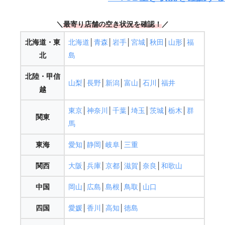
＼
最寄り店舗の空き状況を確認
！
／
北海道・東
北海道
│
青森
│
岩手
│
宮城
│
秋田
│
山形
│
福
北
島
北陸・甲信
山梨
│
長野
│
新潟
│
富山
│
石川
│
福井
越
東京
│
神奈川
│
千葉
│
埼玉
│
茨城
│
栃木
│
群
関東
馬
東海
愛知
│
静岡
│
岐阜
│
三重
関西
大阪
│
兵庫
│
京都
│
滋賀
│
奈良
│
和歌山
中国
岡山
│
広島
│
島根
│
鳥取
│
山口
四国
愛媛
│
香川
│
高知
│
徳島