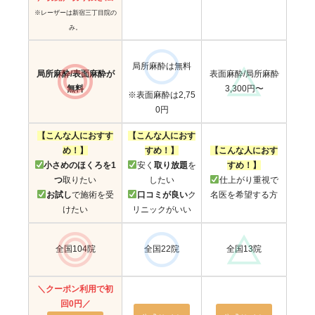
※レーザーは新宿三丁目院の
み。
局所麻酔は無料
局所麻酔/表面麻酔が
表面麻酔/局所麻酔
無料
3,300円〜
※表面麻酔は2,75
0円
【こんな人におすす
【こんな人におす
め！】
すめ！】
【こんな人におす
小さめのほくろを1
安く
取り放題
を
すめ！】
つ
取りたい
したい
仕上がり重視で
お試し
で施術を受
口コミが良い
ク
名医を希望する方
けたい
リニックがいい
全国104院
全国22院
全国13院
＼クーポン利用で初
回0円／