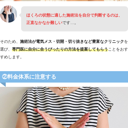
ほくろの状態に適した施術法を自分で判断するのは、
正直なかなか難しい
です…。
そのため、
施術法が電気メス・切開・切り抜きなど豊富なクリニック
を
選び、
専門医に自分に合うぴったりの方法を提案してもらう
ことをおす
すめします。
②料金体系に注意する