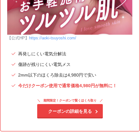
【公式HP】
https://aoki-tsuyoshi.com/
再発しにくい電気分解法
傷跡が残りにくい電気メス
2mm以下のほくろ除去は4,980円で安い
今だけクーポン使用で通常価格4,980円が無料に！
期間限定！クーポンで賢くほくろ取り
クーポンの詳細を見る