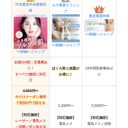
TCB東京中央美容外
ルラ美容クリニッ
科
ク
東京美容外科
>>詳細へジャンプ
>>詳細へジャンプ
>>詳細へジャンプ
全国104院！交通費あ
り！
ほくろ取り放題が
19年間医療事故ゼ
すべての施術に対応
お得に！
ロ
◎
4,980円〜
今だけクーポン適用
で初回0円で試せる
2,200円〜
5,500円〜
【対応施術】
【対応施術】
【対応施術】
レーザー／電気メス
電気メス
電気メス／切除
／切開／切り抜き法