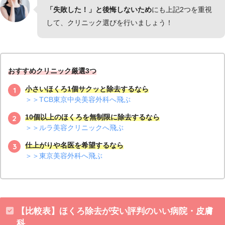
「失敗した！」と後悔しないため
にも上記2つを重視
して、クリニック選びを行いましょう！
おすすめクリニック厳選3つ
小さいほくろ1個サクッと除去するなら
＞＞TCB東京中央美容外科へ飛ぶ
10個以上のほくろを無制限に除去するなら
＞＞ルラ美容クリニックへ飛ぶ
仕上がりや名医を希望するなら
ほく
炭酸ガスレー
＞＞東京美容外科へ飛ぶ
ろ除
電気メス
切開
ザー
去
費用
5,500～10,00
5,500～10,000円
10,000～20,000円
相場
0円
【比較表】ほくろ除去が安い評判のいい病院・皮膚
大きい
ほく
科