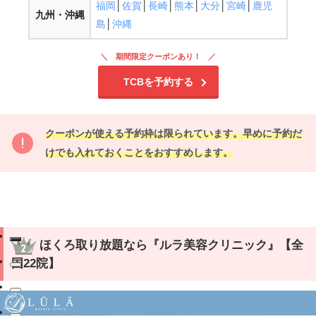
福岡
│
佐賀
│
長崎
│
熊本
│
大分
│
宮崎
│
鹿児
九州・沖縄
島
│
沖縄
期間限定クーポンあり！
TCBを予約する
クーポンが使える予約枠は限られています。早めに予約だ
けでも入れておくことをおすすめします。
ほくろ取り放題なら『ルラ美容クリニック』【全
国22院】