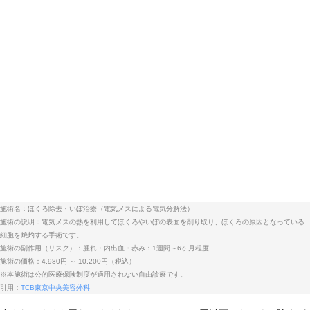
施術名：ほくろ除去・いぼ治療（電気メスによる電気分解法）
施術の説明：電気メスの熱を利用してほくろやいぼの表面を削り取り、ほくろの原因となっている
細胞を焼灼する手術です。
施術の副作用（リスク）：腫れ・内出血・赤み：1週間～6ヶ月程度
施術の価格：4,980円 ～ 10,200円（税込）
※本施術は公的医療保険制度が適用されない自由診療です。
引用：
TCB東京中央美容外科