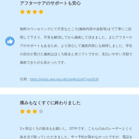
アフターケアのサポートも安心
無料カウンセリングにて不安なところ(施術内容や金額等)まで丁寧にご説
明して下さり、不安を解消してから施術して頂きました。またアフターケ
アのサポートもあるため、より安心して施術内容にも納得しました。学生
の自分が受けた施術はほくろ除去と糸リフトですが、支払いやすい月額で
施術できたのも良かったです。
引用：
https://maps.app.goo.gl/rziw4kq1qVCyoqSU8
痛みもなくすぐに終わりました
2ヶ所ほくろの除去をお願いし、DT中です。こちらのみのレーザーとくり
抜き法で取っていただきました。中々予約が取れなかったですが、電話を