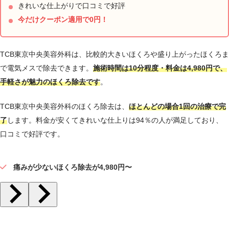
明
きれいな仕上がりで口コミで好評
細胞を焼灼する手術です。
今だけクーポン適用で0円！
施術の副
作用（リ
腫れ・内出血・赤み：1週間～6ヶ月程度
TCB東京中央美容外科は、比較的大きいほくろや盛り上がったほくろま
スク）
で電気メスで除去できます。
施術時間は10分程度・料金は4,980円で、
まれに起
手軽さが魅力のほくろ除去です
。
こる副作
凹みなど
TCB東京中央美容外科のほくろ除去は、
ほとんどの場合1回の治療で完
用（リス
ク）
了
します。料金が安くてきれいな仕上りは94％の人が満足しており、
口コミで好評です。
施術の価
4,980円 ～ 10,200円
格
痛みが少ないほくろ除去が4,980円〜