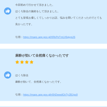
を焼灼する手術です。
今回初めて行かせて頂きました。
施術の
ほくろ除去の施術をして頂きました。
副作用
とても皆様お優しくてしっかりお話、悩みを聞いてくださったのでとても
腫れ・内出血・赤み：1週間～6ヶ月程度
（リス
良かったです。
ク）
引用：
https://maps.app.goo.gl/XRkPeTmLV6qiypiJ6
4,980円 ～ 10,200円（税込）
施術の
※本施術は公的医療保険制度が適用されない
価格
自由診療です。
麻酔が効いて全然痛くなかったです
引用：
TCB東京中央美容外科
ほくろ除去
麻酔が効いて、全然痛くなかったです。
引用：
https://maps.app.goo.gl/n5hDwwdGkTy2BJgs8