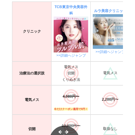
ほく
5㎜以下の盛り上
深い
TCB東京中央美容外
ろタ
平らなほくろ
ルラ美容クリニック
がったほくろ
盛り上がったほく
科
イプ
ろ
・1～2回でほ
クリニック
・1回でほくろ除
くろ除去完了
去完了
・跡が残らな
・取り残しがなく
・値段が安い
特徴
い
再発の心配がない
・テープの上か
>>詳細へジャンプ
・ダウンタイ
・保険適用できる
>>詳細へジャンプ
らメイクで隠せ
ムが短い
る
電気メス
・値段が安い
電気メス
治療法の選択肢
切開
くりぬき法
ほくろ除去は、基本的に保険適用外となります
4,980円〜
2,200円〜
電気メス
今だけクーポン適用で0円！
19,800円〜
取扱なし
切開