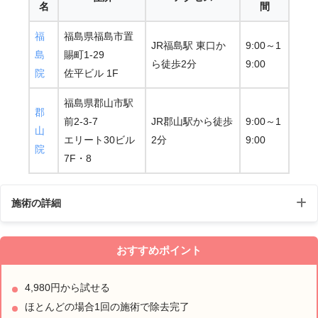
名
間
福
福島県福島市置
JR福島駅 東口か
9:00～1
島
賜町1-29
ら徒歩2分
9:00
院
佐平ビル 1F
福島県郡山市駅
郡
前2-3-7
JR郡山駅から徒歩
9:00～1
山
エリート30ビル
2分
9:00
院
7F・8
施術の詳細
ほくろ除去・いぼ治療（電気メスによる電
おすすめポイント
施術名
気分解法）
4,980円から試せる
電気メスの熱を利用してほくろやいぼの表
施術の説
ほとんどの場合1回の施術で除去完了
面を削り取り、ほくろの原因となっている