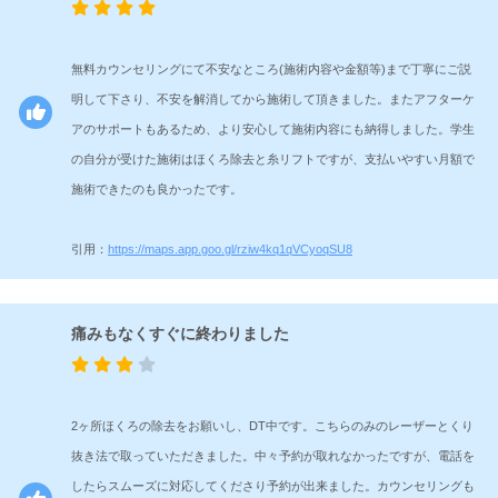
無料カウンセリングにて不安なところ(施術内容や金額等)まで丁寧にご説
明して下さり、不安を解消してから施術して頂きました。またアフターケ
アのサポートもあるため、より安心して施術内容にも納得しました。学生
の自分が受けた施術はほくろ除去と糸リフトですが、支払いやすい月額で
施術できたのも良かったです。
引用：
https://maps.app.goo.gl/rziw4kq1qVCyoqSU8
痛みもなくすぐに終わりました
2ヶ所ほくろの除去をお願いし、DT中です。こちらのみのレーザーとくり
抜き法で取っていただきました。中々予約が取れなかったですが、電話を
したらスムーズに対応してくださり予約が出来ました。カウンセリングも