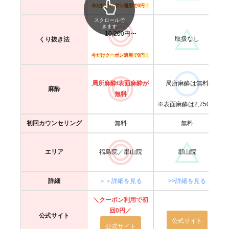
今だけクーポン適用で0円！
スクロールで
きます
10,200円〜
取扱なし
くり抜き法
今だけクーポン適用で0円！
局所麻酔/表面麻酔が
局所麻酔は無料
麻酔
無料
※表面麻酔は2,750円
初回カウンセリング
無料
無料
エリア
福島院／郡山院
郡山院
詳細
＞＞詳細を見る
>>詳細を見る
＼クーポン利用で初
回0円／
公式サイト
公式サイト
公式サイト