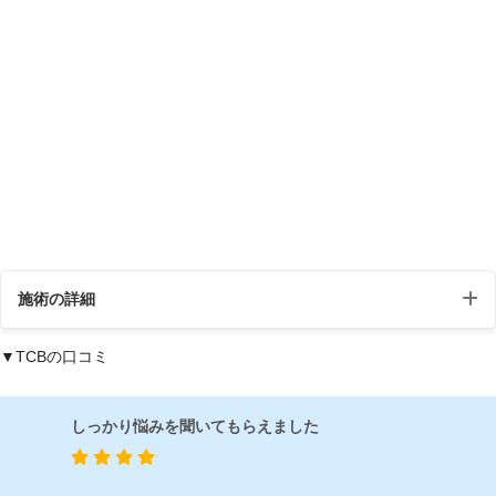
施術の詳細
▼TCBの口コミ
ほくろ除去・いぼ治療（電気メスによる電気
施術名
分解法）
しっかり悩みを聞いてもらえました
電気メスの熱を利用してほくろやいぼの表面
施術の
を削り取り、ほくろの原因となっている細胞
説明