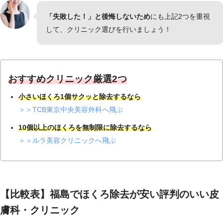
「失敗した！」と後悔しないため
にも上記2つを重視
して、クリニック選びを行いましょう！
おすすめクリニック厳選2つ
小さいほくろ1個サクッと除去するなら
＞＞TCB東京中央美容外科へ飛ぶ
10個以上のほくろを無制限に除去するなら
＞＞ルラ美容クリニックへ飛ぶ
ほく
炭酸ガスレー
ろ除
電気メス
切開
ザー
去
費用
5,500～10,00
【比較表】福島でほくろ除去が安い評判のいい皮
5,500～10,000円
10,000～20,000円
相場
0円
膚科・クリニック
大きい