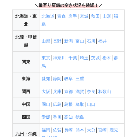
＼
最寄り店舗の空き状況を確認
！
／
北海道・東
北海道
│
青森
│
岩手
│
宮城
│
秋田
│
山形
│
福
北
島
北陸・甲信
山梨
│
長野
│
新潟
│
富山
│
石川
│
福井
越
東京
│
神奈川
│
千葉
│
埼玉
│
茨城
│
栃木
│
群
関東
馬
東海
愛知
│
静岡
│
岐阜
│
三重
関西
大阪
│
兵庫
│
京都
│
滋賀
│
奈良
│
和歌山
中国
岡山
│
広島
│
島根
│
鳥取
│
山口
四国
愛媛
│
香川
│
高知
│
徳島
福岡
│
佐賀
│
長崎
│
熊本
│
大分
│
宮崎
│
鹿児
九州・沖縄