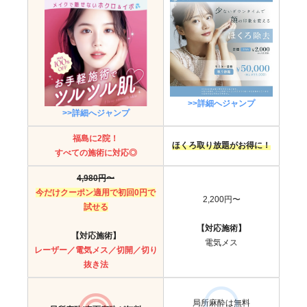
>>詳細へジャンプ
>>詳細へジャンプ
福島に2院！
ほくろ取り放題がお得に！
すべての施術に対応◎
4,980円〜
今だけクーポン適用で初回0円で
2,200円〜
試せる
【対応施術】
【対応施術】
電気メス
レーザー／電気メス／切開／切り
抜き法
局所麻酔は無料