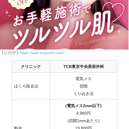
【公式HP】
https://aoki-tsuyoshi.com/
クリニック
TCB東京中央美容外科
電気メス
ほくろ除去法
切開
くりぬき法
(電気メス2mm以下)
4,980円
(切開1mmあたり)
料金
19,800円