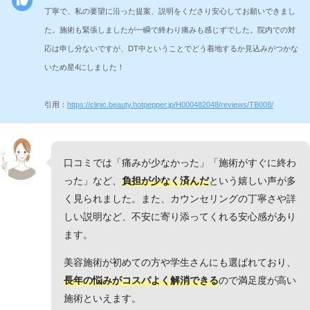
丁寧で、私の要望に沿った提案、説明をくださり安心してお願いできまし
た。施術も緊張しましたが一瞬で終わり痛みも感じずでした。院内での対
応は申し分ないですが、DT中ということでどう着地するか見込みがつかな
いため星4にしました！
引用：
https://clinic.beauty.hotpepper.jp/H000482048/reviews/TB008/
口コミでは「痛みが少なかった」「施術がすぐに終わ
った」など、
負担が少なく済んだ
という嬉しい声が多
く見られました。また、カウンセリングの丁寧さや詳
しい説明など、不安に寄り添ってくれる安心感があり
ます。
美容施術が初めての方や学生さんにも選ばれており、
長年の悩みがコスパよく解消できる
ので満足度が高い
施術といえます。