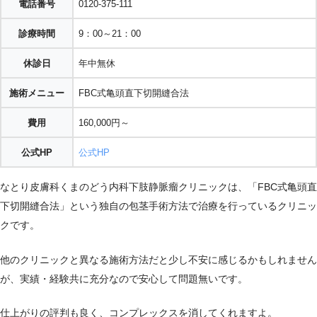
電話番号
0120-375-111
診療時間
9：00～21：00
休診日
年中無休
施術メニュー
FBC式亀頭直下切開縫合法
費用
160,000円～
公式HP
公式HP
なとり皮膚科くまのどう内科下肢静脈瘤クリニックは、「FBC式亀頭直
下切開縫合法」という独自の包茎手術方法で治療を行っているクリニッ
クです。
他のクリニックと異なる施術方法だと少し不安に感じるかもしれません
が、実績・経験共に充分なので安心して問題無いです。
仕上がりの評判も良く、コンプレックスを消してくれますよ。