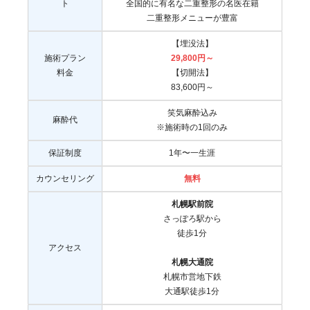
ト
全国的に有名な二重整形の名医在籍
二重整形メニューが豊富
【埋没法】
施術プラン
29,800円～
料金
【切開法】
83,600円～
笑気麻酔込み
麻酔代
※施術時の1回のみ
保証制度
1年〜一生涯
カウンセリング
無料
札幌駅前院
さっぽろ駅から
徒歩1分
アクセス
札幌大通院
札幌市営地下鉄
大通駅徒歩1分