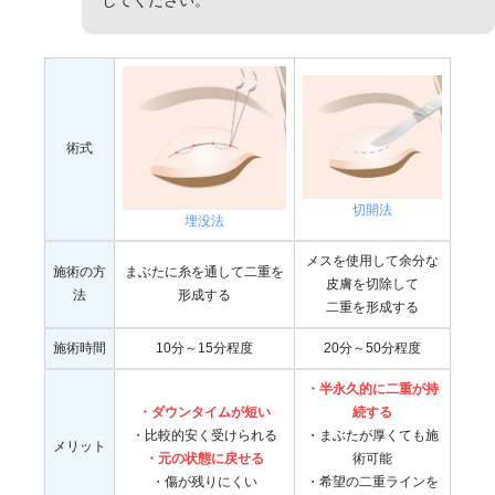
術式
切開法
埋没法
メスを使用して余分な
施術の方
まぶたに糸を通して二重を
皮膚を切除して
法
形成する
二重を形成する
施術時間
10分～15分程度
20分～50分程度
・半永久的に二重が持
・ダウンタイムが短い
続する
・比較的安く受けられる
・まぶたが厚くても施
メリット
・元の状態に戻せる
術可能
・傷が残りにくい
・希望の二重ラインを