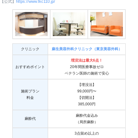
【公式】
https://www.tkc110.jp/
クリニック
麻生美容外科クリニック（東京美容外科）
埋没法は最大6点！
おすすめポイント
20年間医療事故ゼロ
ベテラン医師の施術で安心
【埋没法】
施術プラン
99,000円〜
料金
【切開法】
385,000円
麻酔代金込み
麻酔代
（局所麻酔）
3点留め以上の