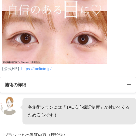
【公式HP】
https://taclinic.jp/
施術の詳細
施術名
TAC式二重埋没法
各施術プランには「TAC安心保証制度」が付いてくる
ため安心です！
施術の
二重埋没法とは、一針と糸で行う手軽に理想
説明
のラインをつくる二重術。
プランごとの保証内容（埋没法）