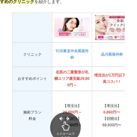
施術の価格
29,800円～
すめのクリニック
を紹介します。
TCB東京中央美容外
クリニック
品川美容外科
科
名医の
二重整形が札
埋没法が1万円以下と
おすすめポイント
幌エリア最安級29,80
高コスパ
！
0円～
【埋没法】
【埋没法】
施術プラン
29,800円～
6,860円〜
料金
【切開法】
【切開法】
83,600円～
68,600円〜
スクロールで