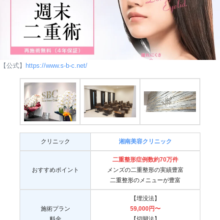
【公式】
https://www.s-b-c.net/
クリニック
湘南美容クリニック
二重整形症例数約70万件
おすすめポイント
メンズの二重整形の実績豊富
二重整形のメニューが豊富
【埋没法】
施術プラン
59,000円〜
料金
【切開法】