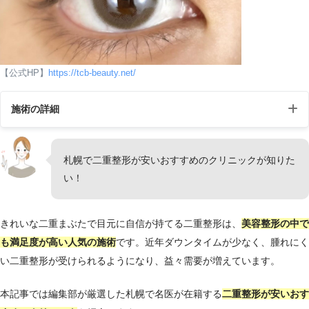
【公式HP】
https://tcb-beauty.net/
施術の詳細
施術名
二重埋没法
札幌で二重整形が安いおすすめのクリニックが知りた
い！
医療用の特殊な糸でまぶた
の皮膚と挙筋または瞼板を
施術の説明
結ぶことで二重まぶたにす
きれいな二重まぶたで目元に自信が持てる二重整形は、
美容整形の中で
る施術です。
も満足度が高い人気の施術
です。近年ダウンタイムが少なく、腫れにく
い二重整形が受けられるようになり、益々需要が増えています。
腫れ・痛み・内出血：2日～
施術の副作用（リスク）
2週間程度
本記事では編集部が厳選した札幌で名医が在籍する
二重整形が安いおす