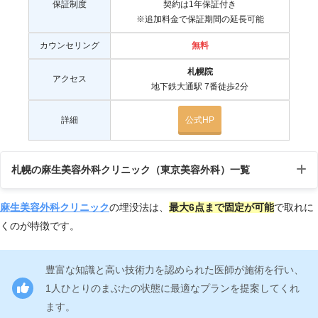
保証制度
契約は1年保証付き
※追加料金で保証期間の延長可能
カウンセリング
無料
札幌院
アクセス
地下鉄大通駅 7番徒歩2分
詳細
公式HP
札幌の麻生美容外科クリニック（東京美容外科）一覧
麻生美容外科クリニック
の埋没法は、
最大6点まで固定が可能
で取れに
店
アクセ
受付
住所
くのが特徴です。
舗
ス
時間
地下鉄
豊富な知識と高い技術力を認められた医師が施術を行い、
札
〒060-0001北海道札幌市中央
10:00
大通駅
1人ひとりのまぶたの状態に最適なプランを提案してくれ
幌
区北1条西2-1 札幌時計台ビル2
～19:
7番
ます。
院
階
00