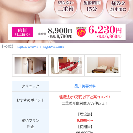
【公式】
https://www.shinagawa.com/
クリニック
品川美容外科
埋没法が1万円以下と高コスパ
！
おすすめポイント
二重整形症例数87万件超え！
【埋没法】
施術プラン
6,860円〜
料金
【切開法】