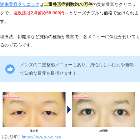
湘南美容クリニック
は
二重整形症例数約70万件
の実績豊富なクリニッ
店
アクセ
受付
住所
クで、
埋没法は2点留め
59
,000円～
とリーズナブルな価格で受けられま
舗
ス
時間
す。
10:0
札
〒060-0005北海道札幌市中央区
JR札
埋没法、切開法など施術の種類が豊富で、各メニューに保証が付いてく
0～
幌
北5条西2-5 JRタワーオフィスプ
幌駅直
るので安心です。
19:0
院
ラザさっぽろ13F
結
0
メンズの二重整形メニューもあり、男性らしい目元や自然
札幌市
で知的な目元を目指せます！
札
営地下
幌
〒060-0005北海道札幌市中央区
鉄
9:00
大
北一条西3-3-10 KOKOHOTEL札
「大
～1
通
幌駅前 3階
通」駅
8:00
院
徒歩2
分
【公式HP】
https://www.s-b-c.net/