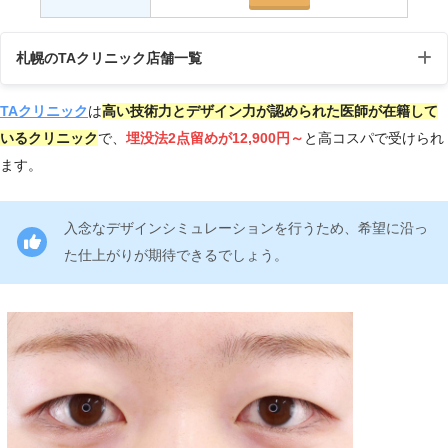
札幌のTAクリニック店舗一覧
TAクリニック
は
高い技術力とデザイン力が認められた医師が在籍して
店
受付時
住所
アクセス
いるクリニック
で、
埋没法2点留めが12,900円～
と高コスパで受けられ
舗
間
ます。
〒060-0061
北海道札幌市中央
入念なデザインシミュレーションを行うため、希望に沿っ
札
札幌市営地下鉄
区南1条西
10:00～
幌
「大通駅」
た仕上がりが期待できるでしょう。
2丁目9−1
19:00
院
17番口徒歩１分
PIVOT CROSS 8
階