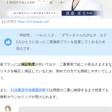
南1条西2-18 IKEUCHI GATE 5F
通
大通
0:00
院
駅徒
歩1分
【公式HP】
https://tcb-beauty.net/
「持続性」「バレにくさ」「ダウンタイムの少なさ」など
1人ひとりに合った二重施術プランを提案してくれるため
安心です。
各プランには
保証制度
が付いており、二重整形で起こり得るさまざまな
リスクを幅広く保証しているため、初めての方でも挑戦しやすいでしょ
う。
また、
TCB東京中央美容外科
では理想の二重に納得するまで何度でも
無料カウンセリングが受けられます。