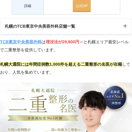
詳細
公式HP
札幌のTCB東京中央美容外科店舗一覧
TCB東京中央美容外科
は
埋没法が29,800円～
と札幌エリア最安レベル
店
アク
受付
住所
で二重整形を提供しています。
舗
セス
時間
札幌大通院には年間症例数1,000件を超える二重整形の名医が在籍
して
札
さっ
おり、人気を集めています。
幌
〒060-0004 北海道札幌市中央区
ぽろ
10:0
駅
北4条西2-1-2 キタコートレード
駅
0～1
前
ビル 6
徒歩1
9:00
院
分
札幌
札
市営
幌
地下
10:0
〒060-0061 北海道札幌市中央区
大
鉄
0～2