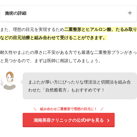
施術の詳細
また、理想の目元を実現するため
二重整形とヒアルロン酸、たるみ取り
施術名
二重・二重整形
などの目元治療と組み合わせて受けることができます。
二重整形とは、メスを使用して切開を
耐久性やまぶたの厚さに不安がある方でも最適な二重整形プランがきっ
施術の説明
行う切開法と、糸をまぶたに埋め込む
と見つかるので、まずは医師に相談してみましょう。
埋没法という方法があります。
だるさ・熱感・頭痛・蕁麻疹・痒み・
施術の副作用
むくみ・発熱、目がゴロゴロする、左
まぶたが厚い方にぴったりな埋没法と切開法を組み合
（リスク）
右差があると感じる、違和感を感じる
わせた「自然癒着方」もおすすめです！
などを生じることがあります。
組み合わせ二重整形で理想の目元に！
施術の価格
9,800円～627,400円
湘南美容クリニックの公式HPを見る