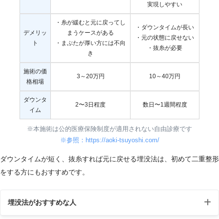
実現しやすい
・糸が緩むと元に戻ってし
・ダウンタイムが長い
デメリッ
まうケースがある
・元の状態に戻せない
ト
・まぶたが厚い方には不向
・抜糸が必要
き
施術の価
3～20万円
10～40万円
格相場
ダウンタ
2〜3日程度
数日〜1週間程度
イム
※本施術は公的医療保険制度が適用されない自由診療です
※参照：https://aoki-tsuyoshi.com/
ダウンタイムが短く、抜糸すれば元に戻せる埋没法は、初めて二重整形
をする方にもおすすめです。
埋没法がおすすめな人