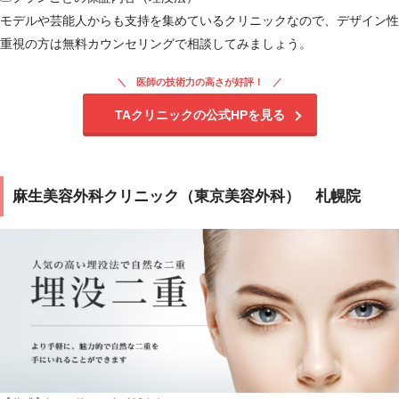
施術の
モデルや芸能人からも支持を集めているクリニックなので、デザイン性
副作用
腫れ、痛み、内出血等
重視の方は無料カウンセリングで相談してみましょう。
（リス
ク）
医師の技術力の高さが好評！
施術の
TAクリニックの公式HPを見る
両目：12,900〜286,000円
価格
麻生美容外科クリニック（東京美容外科） 札幌院