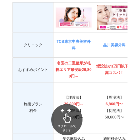
TCB東京中央美容外
埋没法は元に戻せたり、デザインを変更したりできる
クリニック
品川美容外科
科
のが埋没法メリットです！
名医の
二重整形が札
埋没法が1万円以下と
おすすめポイント
幌エリア最安級29,80
高コスパ
！
0円～
【埋没法】
【埋没法】
施術プラン
29,800円～
6,860円〜
料金
【切開法】
【切開法】
83,600円～
68,600円〜
スクロールで
きます
笑気麻酔込み
施術料金込み