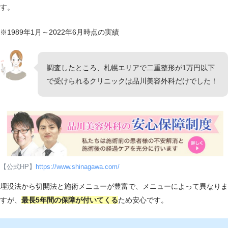
す。
幌
中央区北4条西5-1 アステ
さっぽろ駅徒
0～1
院
ィ45ビル2F
歩3分
9:00
※1989年1月～2022年6月時点
の
実績
調査したところ、札幌エリアで二重整形が1万円以下
で受けられるクリニックは品川美容外科だけでした！
【公式HP】
https://www.shinagawa.com/
埋没法から切開法と施術メニューが豊富で、メニューによって異なりま
すが、
最長5年間の保障が付いてくる
ため安心です。