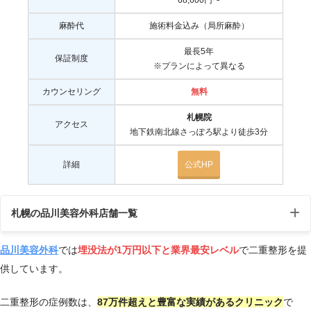
68,600円〜
麻酔代
施術料金込み（局所麻酔）
最長5年
保証制度
※プランによって異なる
カウンセリング
無料
札幌院
アクセス
地下鉄南北線さっぽろ駅より徒歩3分
詳細
公式HP
札幌の品川美容外科店舗一覧
品川美容外科
では
埋没法が1万円以下と業界最安レベル
で二重整形を提
店
受付
供しています。
住所
アクセス
舗
時間
二重整形の症例数は、
87万件超えと豊富な実績があるクリニッ
ク
で
札
〒060-0004北海道札幌市
地下鉄南北線
10:0