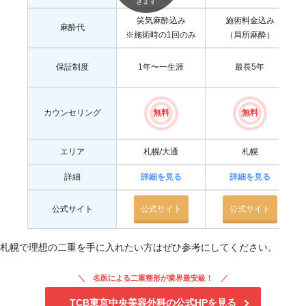
きます
笑気麻酔込み
施術料金込み
麻酔代
※施術時の1回のみ
（局所麻酔）
保証制度
1年〜一生涯
最長5年
カウンセリング
無料
無料
エリア
札幌/大通
札幌
詳細
詳細を見る
詳細を見る
公式サイト
公式サイト
公式サイト
札幌で理想の二重を手に入れたい方はぜひ参考にしてください。
名医による二重整形が業界最安級！
TCB東京中央美容外科の公式HPを見る