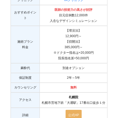
クリニック
TAクリニック
医師の技術力の高さが好評
おすすめポイン
目元症例数12,000件
ト
入念なデザインシミュレーション
【埋没法】
12,900円～
施術プラン
【切開法】
料金
385,000円～
※ドクター指名は+20,000円
院長指名派+50,000円
麻酔代
別途オプション
保証制度
2年～5年
カウンセリング
無料
札幌院
アクセス
札幌市営地下鉄「大通駅」17番出口徒歩１分
詳細
公式HP